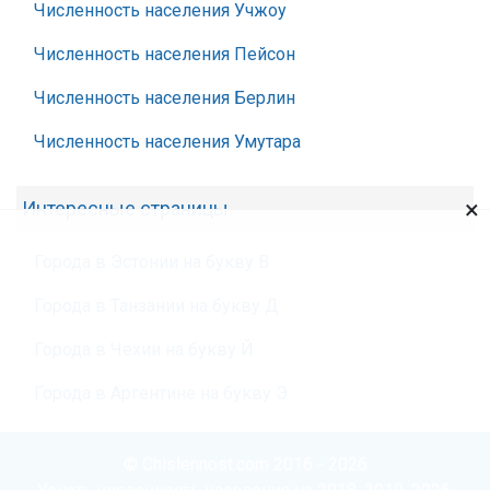
Численность населения Учжоу
Численность населения Пейсон
Численность населения Берлин
Численность населения Умутара
×
Интересные страницы
Города в Эстонии на букву В
Города в Танзании на букву Д
Города в Чехии на букву Й
Города в Аргентине на букву Э
© Chislennost.com 2016 - 2026