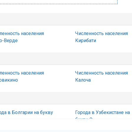
ленность населения
Численность населения
о-Верде
Кирибати
ленность населения
Численность населения
овикино
Калоча
ода в Болгарии на букву
Города в Узбекистане на
букву Э