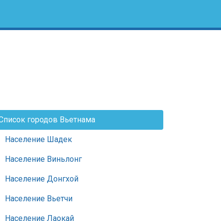
Список городов Вьетнама
Население Шадек
Население Виньлонг
Население Донгхой
Население Вьетчи
Население Лаокай