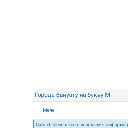
Города Вануату на букву М
Меле
Cайт chislennost.com использует информ