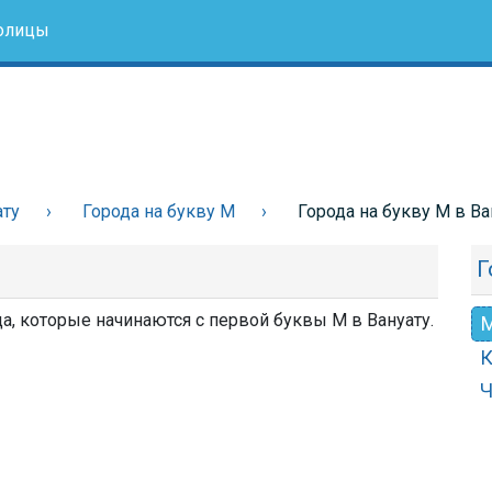
олицы
ату
Города на букву М
Города на букву М в Ва
Г
да, которые начинаются с первой буквы М в Вануату.