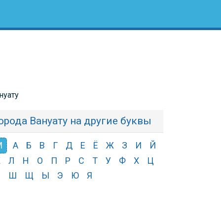
нуату
орода Вануату на другие буквы
М
А
Б
В
Г
Д
Е
Ё
Ж
З
И
Й
К
Л
Н
О
П
Р
С
Т
У
Ф
Х
Ц
Ч
Ш
Щ
Ы
Э
Ю
Я