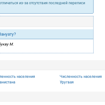
личаться из-за отсутствия последней переписи
Вануату?
букву М.
ленность населения
Численность населения
анистана
Уругвая