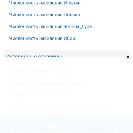
Численность населения Илорин
Численность населения Попаян
Численность населения Зелёна_Гура
Численность населения Ибри
×
Интересные страницы
Города в Мальтах на букву Й
Города в Южной Корее на букву Н
Города в Египте на букву С
Города в Сейшельских Островах на букву Ч
© Chislennost.com 2016 - 2026