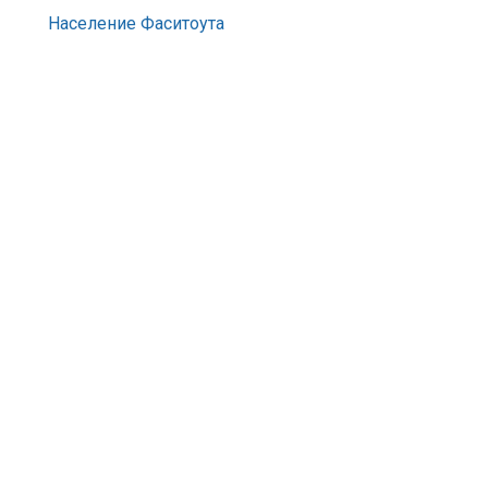
Население Фаситоута