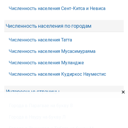
Численность населения Сент-Китса и Невиса
Численность населения по городам
Численность населения Татта
Численность населения Мусасимураяма
Численность населения Муландже
Численность населения Кудиркос Науместис
×
Интересные страницы
Города в Парагвае на букву В
Города в Науру на букву Л