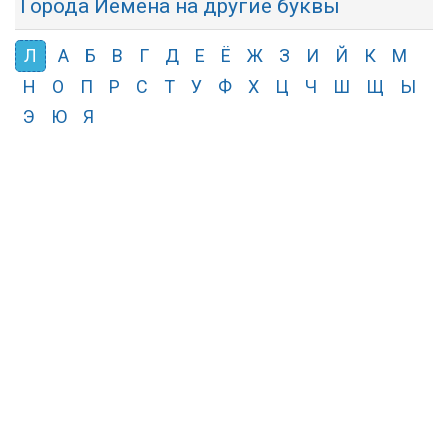
Города Йемена на другие буквы
Л
А
Б
В
Г
Д
Е
Ё
Ж
З
И
Й
К
М
Н
О
П
Р
С
Т
У
Ф
Х
Ц
Ч
Ш
Щ
Ы
Э
Ю
Я