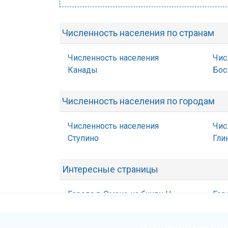
Численность населения по странам
Численность населения
Чис
Канады
Бос
Численность населения по городам
Численность населения
Чис
Ступино
Гли
Интересные страницы
Города в Омане на букву Н
Гор
© Chislennost.com 2016