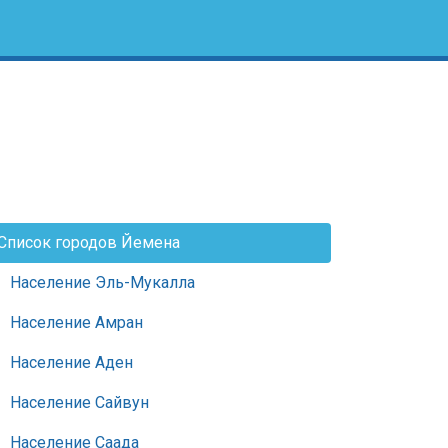
Список городов Йемена
Население Эль-Мукалла
Население Амран
Население Аден
Население Сайвун
Население Саада