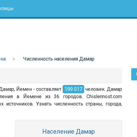
олицы
ена
Численность населения Дамар
 Дамар, Йемен - составляет
199 017
человек. Дамар
ления в Йемене из 36 городов. Chislennost.com
источников. Узнать численность страны, города,
Население Дамар