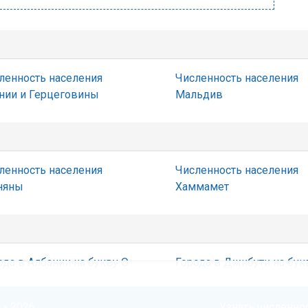
ленность населения
Численность населения
нии и Герцеговины
Мальдив
ленность населения
Численность населения
няны
Хаммамет
ода в Албании на букву О
Города в Джибути на бук
 - 2026
Узнать численнос