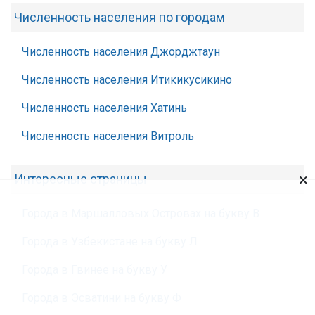
Численность населения по городам
Численность населения Джорджтаун
Численность населения Итикикусикино
Численность населения Хатинь
Численность населения Витроль
×
Интересные страницы
Города в Маршалловых Островах на букву В
Города в Узбекистане на букву Л
Города в Гвинее на букву У
Города в Эсватини на букву Ф