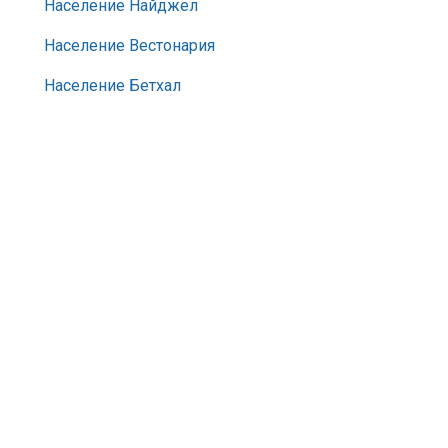
Население Найджел
Население Вестонария
Население Бетхал