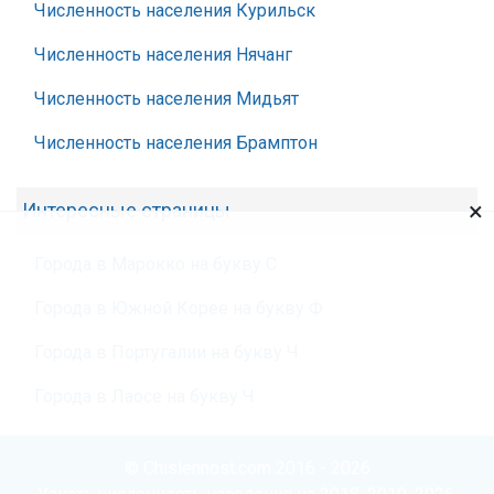
Численность населения Курильск
Численность населения Нячанг
Численность населения Мидьят
Численность населения Брамптон
×
Интересные страницы
Города в Марокко на букву С
Города в Южной Корее на букву Ф
Города в Португалии на букву Ч
Города в Лаосе на букву Ч
© Chislennost.com 2016 - 2026