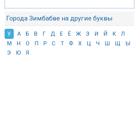
Города Зимбабве на другие буквы
У
А
Б
В
Г
Д
Е
Ё
Ж
З
И
Й
К
Л
М
Н
О
П
Р
С
Т
Ф
Х
Ц
Ч
Ш
Щ
Ы
Э
Ю
Я