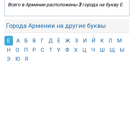
Всего в Армении расположены
3
города на букву Е.
Города Армении на другие буквы
Е
А
Б
В
Г
Д
Ё
Ж
З
И
Й
К
Л
М
Н
О
П
Р
С
Т
У
Ф
Х
Ц
Ч
Ш
Щ
Ы
Э
Ю
Я