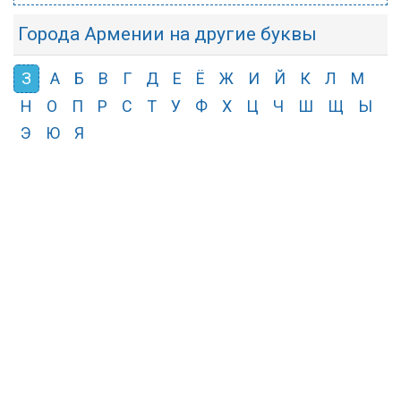
Города Армении на другие буквы
З
А
Б
В
Г
Д
Е
Ё
Ж
И
Й
К
Л
М
Н
О
П
Р
С
Т
У
Ф
Х
Ц
Ч
Ш
Щ
Ы
Э
Ю
Я