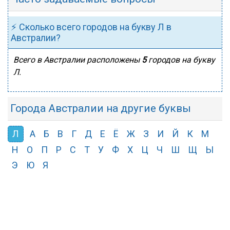
⚡ Сколько всего городов на букву Л в
Австралии?
Всего в Австралии расположены
5
городов на букву
Л.
Города Австралии на другие буквы
Л
А
Б
В
Г
Д
Е
Ё
Ж
З
И
Й
К
М
Н
О
П
Р
С
Т
У
Ф
Х
Ц
Ч
Ш
Щ
Ы
Э
Ю
Я