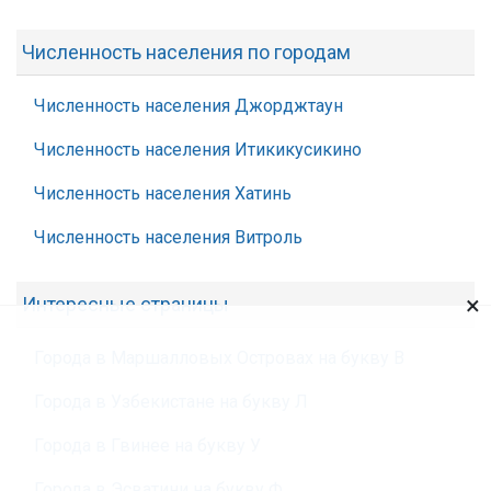
Численность населения по городам
Численность населения Джорджтаун
Численность населения Итикикусикино
Численность населения Хатинь
Численность населения Витроль
×
Интересные страницы
Города в Маршалловых Островах на букву В
Города в Узбекистане на букву Л
Города в Гвинее на букву У
Города в Эсватини на букву Ф