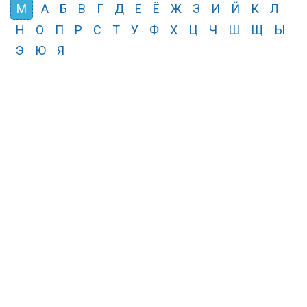
М
А
Б
В
Г
Д
Е
Ё
Ж
З
И
Й
К
Л
Н
О
П
Р
С
Т
У
Ф
Х
Ц
Ч
Ш
Щ
Ы
Э
Ю
Я