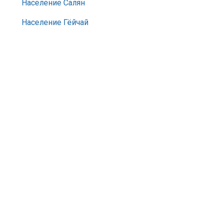
Население Салян
Население Гёйчай