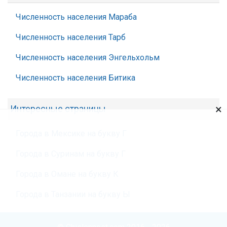
Численность населения Мараба
Численность населения Тарб
Численность населения Энгельхольм
Численность населения Битика
×
Интересные страницы
Города в Мексике на букву Г
Города в Суринам на букву Г
Города в Омане на букву К
Города в Танзании на букву Ы