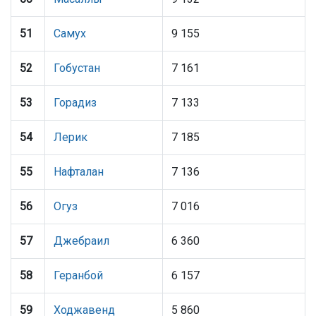
51
Самух
9 155
52
Гобустан
7 161
53
Горадиз
7 133
54
Лерик
7 185
55
Нафталан
7 136
56
Огуз
7 016
57
Джебраил
6 360
58
Геранбой
6 157
59
Ходжавенд
5 860