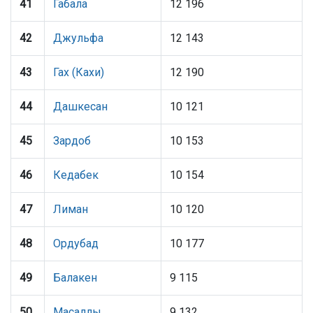
41
Габала
12 196
42
Джульфа
12 143
43
Гах (Кахи)
12 190
44
Дашкесан
10 121
45
Зардоб
10 153
46
Кедабек
10 154
47
Лиман
10 120
48
Ордубад
10 177
49
Балакен
9 115
50
Масаллы
9 132