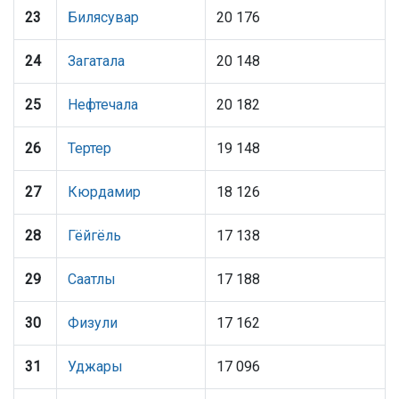
23
Билясувар
20 176
24
Загатала
20 148
25
Нефтечала
20 182
26
Тертер
19 148
27
Кюрдамир
18 126
28
Гёйгёль
17 138
29
Саатлы
17 188
30
Физули
17 162
31
Уджары
17 096