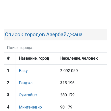
Список городов Азербайджана
#
Название, город
Население, человек
1
Баку
2 092 059
2
Гянджа
315 196
3
Сумгайыт
280 179
4
Мингечевир
98 179