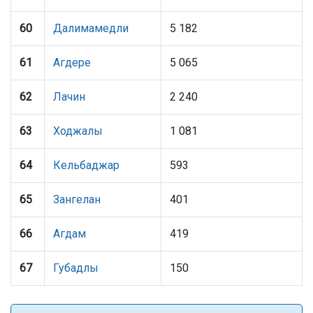
60
Далимамедли
5 182
61
Агдере
5 065
62
Лачин
2 240
63
Ходжалы
1 081
64
Кельбаджар
593
65
Зангелан
401
66
Агдам
419
67
Губадлы
150