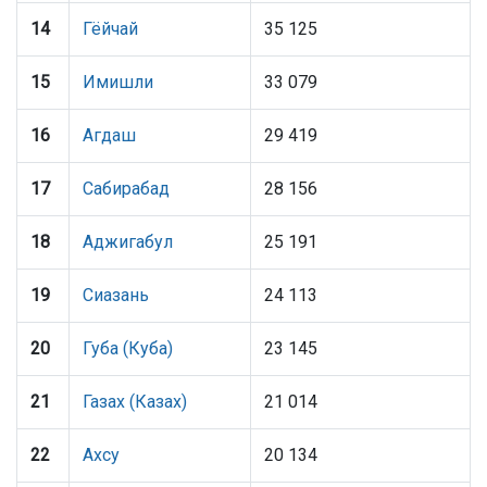
14
Гёйчай
35 125
15
Имишли
33 079
16
Агдаш
29 419
17
Сабирабад
28 156
18
Аджигабул
25 191
19
Сиазань
24 113
20
Губа (Куба)
23 145
21
Газах (Казах)
21 014
22
Ахсу
20 134