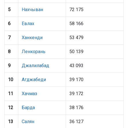
5
Нахчыван
72 175
6
Евлах
58 166
7
Ханкенди
53 479
8
Ленкорань
50 139
9
Джалилабад
43 093
10
Агджабеди
39 170
11
Хачмаз
39 172
12
Барда
38 176
13
Салян
36 127