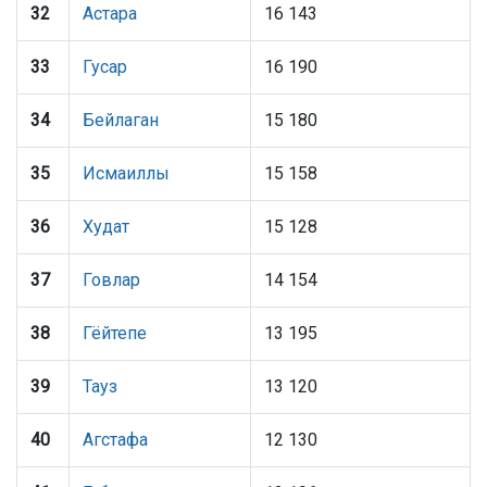
32
Астара
16 143
33
Гусар
16 190
34
Бейлаган
15 180
35
Исмаиллы
15 158
36
Худат
15 128
37
Говлар
14 154
38
Гёйтепе
13 195
39
Тауз
13 120
40
Агстафа
12 130