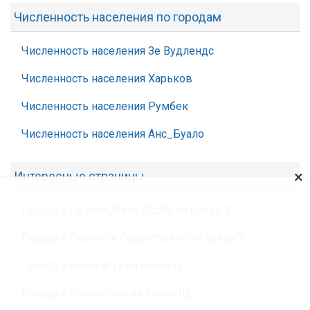
Численность населения по городам
Численность населения Зе Вудлендс
Численность населения Харьков
Численность населения Румбек
Численность населения Анс_Буало
×
Интересные страницы
Города в Пуэрто_Рико (США) на букву З
Города в Боснии и Герцеговине на букву Т
Города в Никарагуа на букву Ц
Города в Казахстане на букву Щ