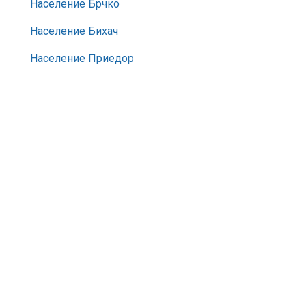
Население Брчко
Население Бихач
Население Приедор