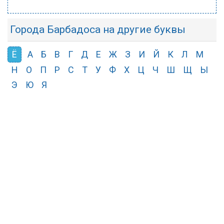
Города Барбадоса на другие буквы
Ё
А
Б
В
Г
Д
Е
Ж
З
И
Й
К
Л
М
Н
О
П
Р
С
Т
У
Ф
Х
Ц
Ч
Ш
Щ
Ы
Э
Ю
Я