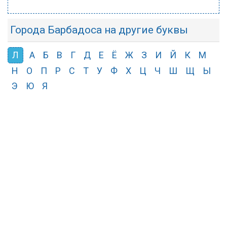
Города Барбадоса на другие буквы
Л
А
Б
В
Г
Д
Е
Ё
Ж
З
И
Й
К
М
Н
О
П
Р
С
Т
У
Ф
Х
Ц
Ч
Ш
Щ
Ы
Э
Ю
Я