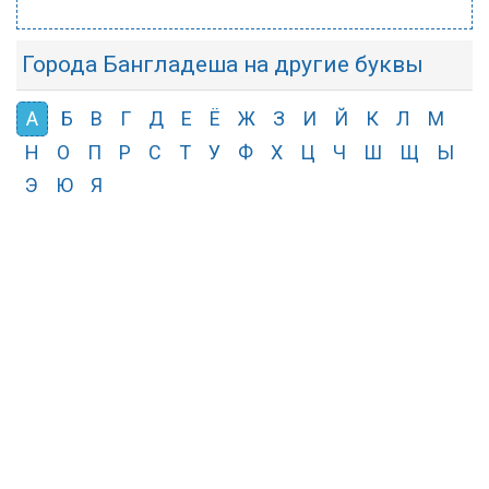
Города Бангладеша на другие буквы
А
Б
В
Г
Д
Е
Ё
Ж
З
И
Й
К
Л
М
Н
О
П
Р
С
Т
У
Ф
Х
Ц
Ч
Ш
Щ
Ы
Э
Ю
Я