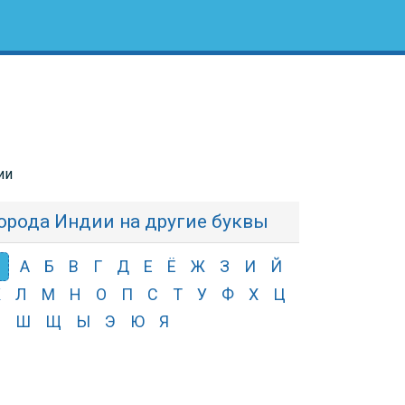
ии
орода Индии на другие буквы
Р
А
Б
В
Г
Д
Е
Ё
Ж
З
И
Й
К
Л
М
Н
О
П
С
Т
У
Ф
Х
Ц
Ч
Ш
Щ
Ы
Э
Ю
Я