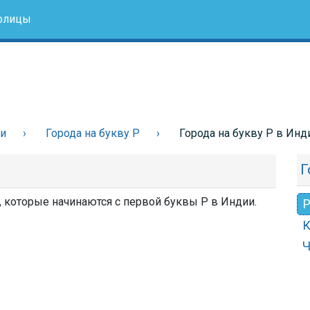
олицы
ии
Города на букву Р
Города на букву Р в Инд
Г
, которые начинаются с первой буквы Р в Индии.