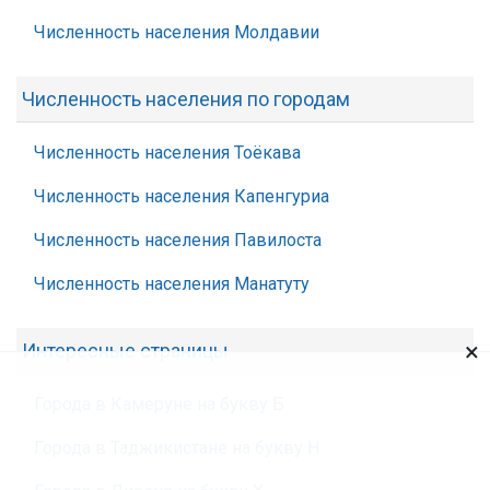
Численность населения Молдавии
Численность населения по городам
Численность населения Тоёкава
Численность населения Капенгуриа
Численность населения Павилоста
Численность населения Манатуту
×
Интересные страницы
Города в Камеруне на букву Б
Города в Таджикистане на букву Н