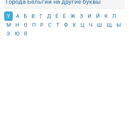
Города Бельгии на другие буквы
У
А
Б
В
Г
Д
Е
Ё
Ж
З
И
Й
К
Л
М
Н
О
П
Р
С
Т
Ф
Х
Ц
Ч
Ш
Щ
Ы
Э
Ю
Я