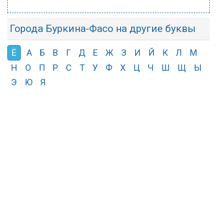
Города Буркина-Фасо на другие буквы
Ё
А
Б
В
Г
Д
Е
Ж
З
И
Й
К
Л
М
Н
О
П
Р
С
Т
У
Ф
Х
Ц
Ч
Ш
Щ
Ы
Э
Ю
Я