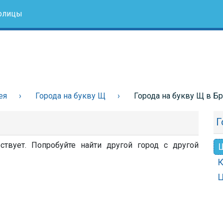
олицы
ея
Города на букву Щ
Города на букву Щ в Б
Г
твует. Попробуйте найти другой город с другой