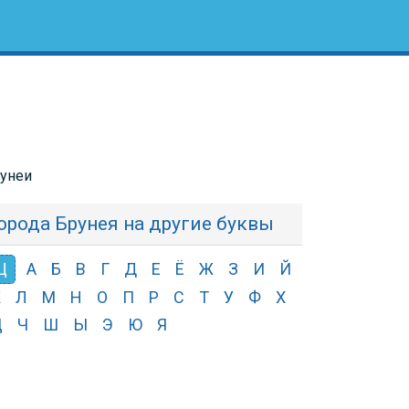
рунеи
орода Брунея на другие буквы
Щ
А
Б
В
Г
Д
Е
Ё
Ж
З
И
Й
К
Л
М
Н
О
П
Р
С
Т
У
Ф
Х
Ц
Ч
Ш
Ы
Э
Ю
Я