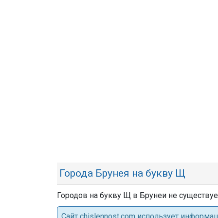
Города Брунея на букву Щ
Городов на букву Щ в Брунеи не существуе
Cайт chislennost.com использует информ