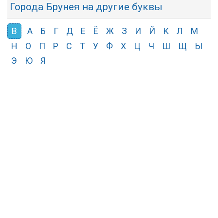
Города Брунея на другие буквы
В
А
Б
Г
Д
Е
Ё
Ж
З
И
Й
К
Л
М
Н
О
П
Р
С
Т
У
Ф
Х
Ц
Ч
Ш
Щ
Ы
Э
Ю
Я