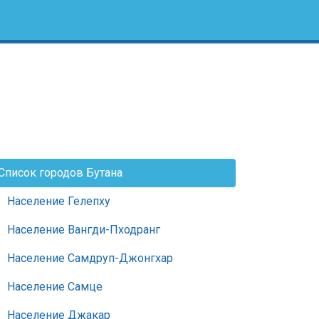
Список городов Бутана
Население Гелепху
Население Вангди-Пходранг
Население Самдруп-Джонгхар
Население Самце
Население Джакар