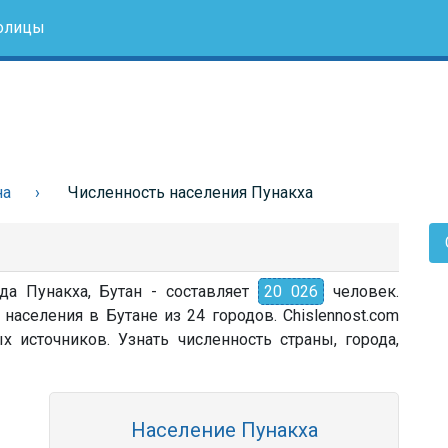
олицы
на
Численность населения Пунакха
да Пунакха, Бутан - составляет
20 026
человек.
населения в Бутане из 24 городов. Chislennost.com
источников. Узнать численность страны, города,
Население Пунакха