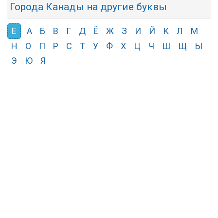
Города Канады на другие буквы
Е
А
Б
В
Г
Д
Ё
Ж
З
И
Й
К
Л
М
Н
О
П
Р
С
Т
У
Ф
Х
Ц
Ч
Ш
Щ
Ы
Э
Ю
Я