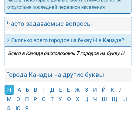
отсутствия последней переписи населения.
Часто задаваемые вопросы
⚡ Сколько всего городов на букву Н в Канаде?
Всего в Канаде расположены
7
городов на букву Н.
Города Канады на другие буквы
Н
А
Б
В
Г
Д
Е
Ё
Ж
З
И
Й
К
Л
М
О
П
Р
С
Т
У
Ф
Х
Ц
Ч
Ш
Щ
Ы
Э
Ю
Я