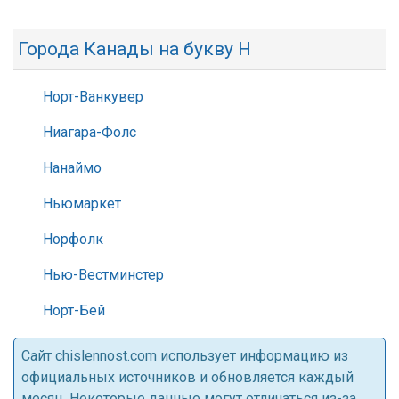
Города Канады на букву Н
Норт-Ванкувер
Ниагара-Фолс
Нанаймо
Ньюмаркет
Норфолк
Нью-Вестминстер
Норт-Бей
Cайт chislennost.com использует информацию из
официальных источников и обновляется каждый
месяц. Некоторые данные могут отличаться из-за