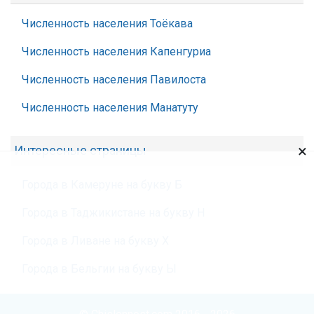
Численность населения Тоёкава
Численность населения Капенгуриа
Численность населения Павилоста
Численность населения Манатуту
×
Интересные страницы
Города в Камеруне на букву Б
Города в Таджикистане на букву Н
Города в Ливане на букву Х
Города в Бельгии на букву Ы