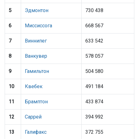
5
Эдмонтон
730 438
6
Миссиссога
668 567
7
Виннипег
633 542
8
Ванкувер
578 057
9
Гамильтон
504 580
10
Квебек
491 184
11
Брамптон
433 874
12
Саррей
394 992
13
Галифакс
372 755