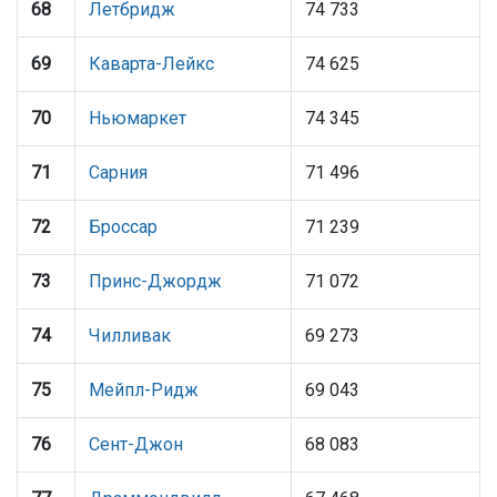
68
Летбридж
74 733
69
Каварта-Лейкс
74 625
70
Ньюмаркет
74 345
71
Сарния
71 496
72
Броссар
71 239
73
Принс-Джордж
71 072
74
Чилливак
69 273
75
Мейпл-Ридж
69 043
76
Сент-Джон
68 083