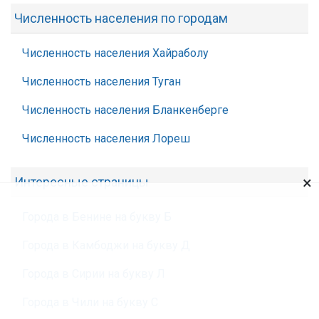
Численность населения по городам
Численность населения Хайраболу
Численность населения Туган
Численность населения Бланкенберге
Численность населения Лореш
×
Интересные страницы
Города в Бенине на букву Б
Города в Камбоджи на букву Д
Города в Сирии на букву Л
Города в Чили на букву С