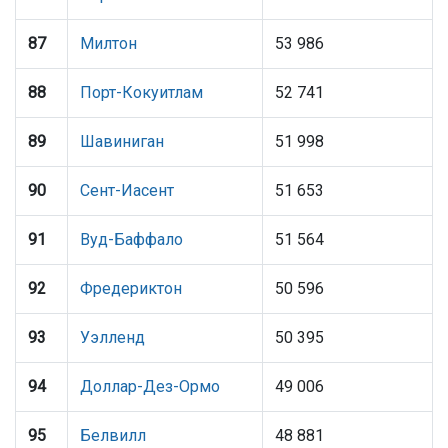
87
Милтон
53 986
88
Порт-Кокуитлам
52 741
89
Шавиниган
51 998
90
Сент-Иасент
51 653
91
Вуд-Баффало
51 564
92
Фредериктон
50 596
93
Уэлленд
50 395
94
Доллар-Дез-Ормо
49 006
95
Белвилл
48 881