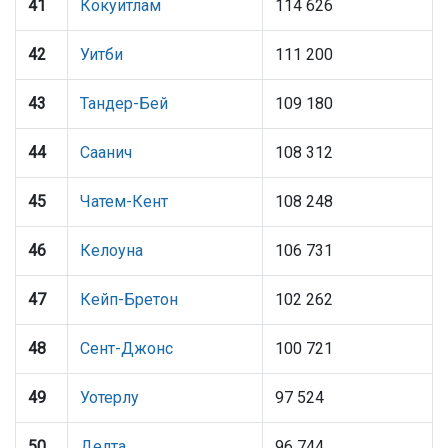
41
Кокуитлам
114 626
42
Уитби
111 200
43
Тандер-Бей
109 180
44
Саанич
108 312
45
Чатем-Кент
108 248
46
Келоуна
106 731
47
Кейп-Бретон
102 262
48
Сент-Джонс
100 721
49
Уотерлу
97 524
50
Делта
96 744