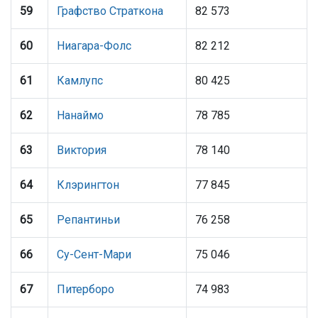
59
Графство Страткона
82 573
60
Ниагара-Фолс
82 212
61
Камлупс
80 425
62
Нанаймо
78 785
63
Виктория
78 140
64
Клэрингтон
77 845
65
Репантиньи
76 258
66
Су-Сент-Мари
75 046
67
Питерборо
74 983