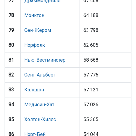
77
Драммондвилл
67 468
78
Монктон
64 188
79
Сен-Жером
63 798
80
Норфолк
62 605
81
Нью-Вестминстер
58 568
82
Сент-Альберт
57 776
83
Каледон
57 121
84
Медисин-Хат
57 026
85
Холтон-Хиллс
55 365
86
Норт-Бей
54 044