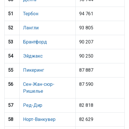
51
Тербон
94 761
52
Лангли
93 805
53
Брантфорд
90 207
54
Эйджакс
90 250
55
Пикеринг
87 887
56
Сен-Жан-сюр-
87 590
Ришелье
57
Ред-Дир
82 818
58
Норт-Ванкувер
82 629