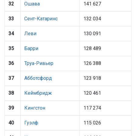
32
Ошава
141 627
33
Сент-Катаринс
132 034
34
Леви
130 091
35
Барри
128 489
36
Труа-Ривьер
126 388
37
Абботсфорд
123 918
38
Кеймбридж
120 461
39
Кингстон
117 274
40
Гуэлф
115 026