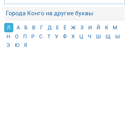
Города Конго на другие буквы
Л
А
Б
В
Г
Д
Е
Ё
Ж
З
И
Й
К
М
Н
О
П
Р
С
Т
У
Ф
Х
Ц
Ч
Ш
Щ
Ы
Э
Ю
Я