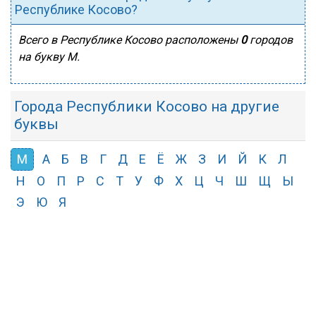
Республике Косово?
Всего в Республике Косово расположены
0
городов
на букву М.
Города Республики Косово на другие
буквы
М
А
Б
В
Г
Д
Е
Ё
Ж
З
И
Й
К
Л
Н
О
П
Р
С
Т
У
Ф
Х
Ц
Ч
Ш
Щ
Ы
Э
Ю
Я