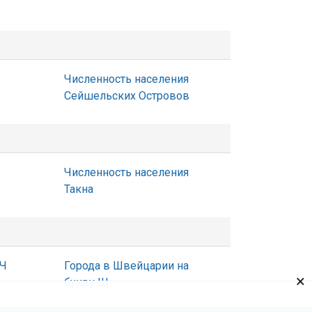
Численность населения
Сейшельских Островов
Численность населения
Такна
 Ч
Города в Швейцарии на
×
букву Щ