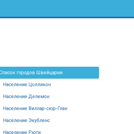
Список городов Швейцарии
Население Цолликон
Население Делемон
Население Виллар-сюр-Глан
Население Экубленс
Население Рюти