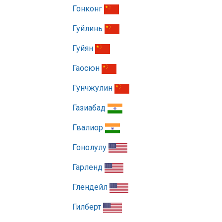
Гонконг
Гуйлинь
Гуйян
Гаосюн
Гунчжулин
Газиабад
Гвалиор
Гонолулу
Гарленд
Глендейл
Гилберт