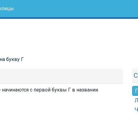
олицы
на букву Г
С
е начинаются с первой буквы Г в названии.
Г