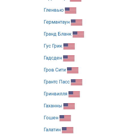
Гленвью
Германтаун
Гранд Бланк
Гус Грик
Гадсден
Гров Сити
Грантс Пасс
Гринвилля
Гаханны
Гошен
Галатин