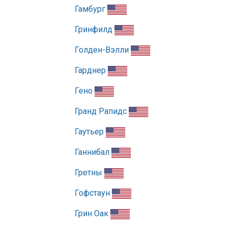
Гамбург
Гринфилд
Голден-Вэлли
Гарднер
Гено
Гранд Рапидс
Гаутьер
Ганнибал
Гретны
Гофстаун
Грин Оак