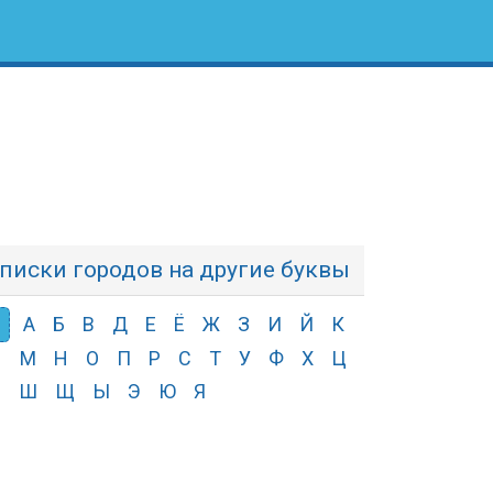
писки городов на другие буквы
А
Б
В
Д
Е
Ё
Ж
З
И
Й
К
Л
М
Н
О
П
Р
С
Т
У
Ф
Х
Ц
Ч
Ш
Щ
Ы
Э
Ю
Я