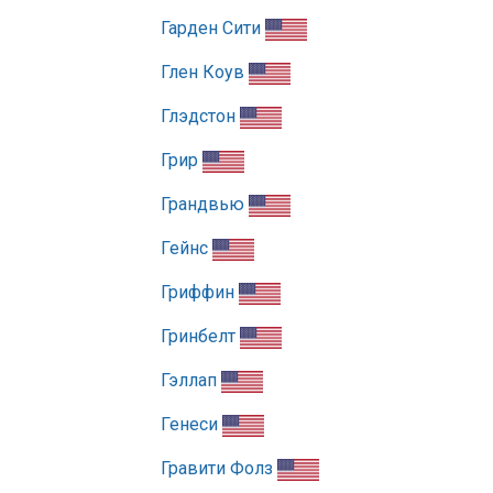
Гарден Сити
Глен Коув
Глэдстон
Грир
Грандвью
Гейнс
Гриффин
Гринбелт
Гэллап
Генеси
Гравити Фолз