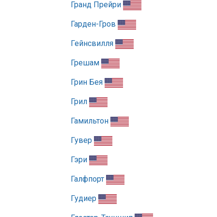
Гранд Прейри
Гарден-Гров
Гейнсвилля
Грешам
Грин Бея
Грил
Гамильтон
Гувер
Гэри
Галфпорт
Гудиер