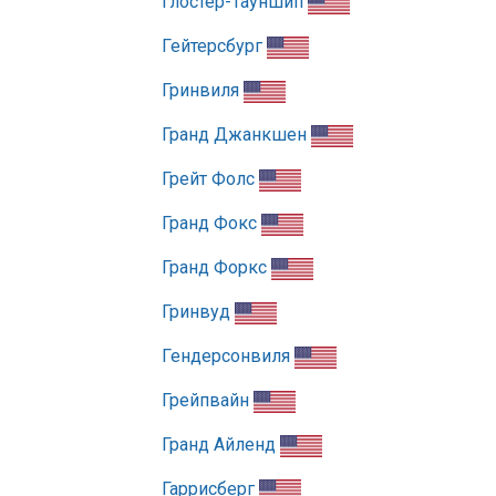
Глостер-Тауншип
Гейтерсбург
Гринвиля
Гранд Джанкшен
Грейт Фолс
Гранд Фокс
Гранд Форкс
Гринвуд
Гендерсонвиля
Грейпвайн
Гранд Айленд
Гаррисберг