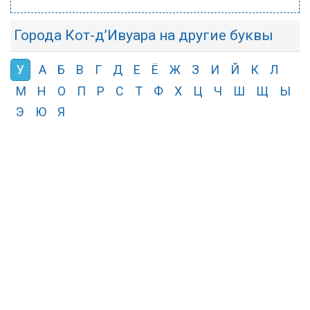
Города Кот-д’Ивуара на другие буквы
У
А
Б
В
Г
Д
Е
Ё
Ж
З
И
Й
К
Л
М
Н
О
П
Р
С
Т
Ф
Х
Ц
Ч
Ш
Щ
Ы
Э
Ю
Я