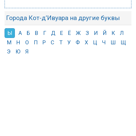
Города Кот-д’Ивуара на другие буквы
Ы
А
Б
В
Г
Д
Е
Ё
Ж
З
И
Й
К
Л
М
Н
О
П
Р
С
Т
У
Ф
Х
Ц
Ч
Ш
Щ
Э
Ю
Я