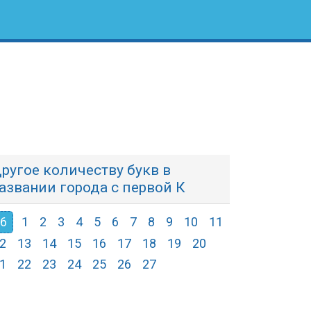
ругое количеству букв в
азвании города с первой К
6
1
2
3
4
5
6
7
8
9
10
11
2
13
14
15
16
17
18
19
20
1
22
23
24
25
26
27