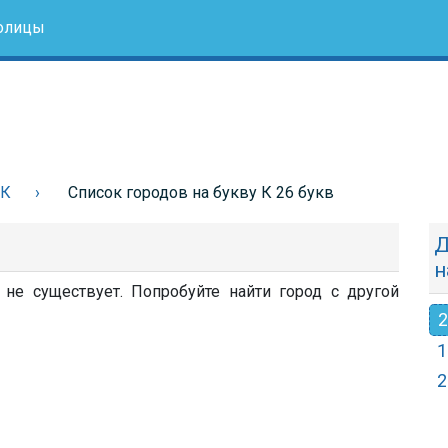
олицы
 К
Список городов на букву К 26 букв
Д
н
не существует. Попробуйте найти город с другой
2
1
2