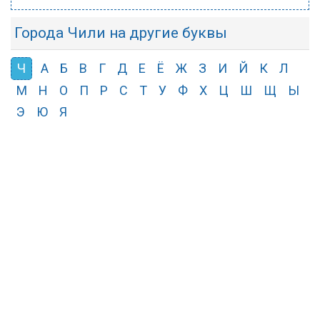
Города Чили на другие буквы
Ч
А
Б
В
Г
Д
Е
Ё
Ж
З
И
Й
К
Л
М
Н
О
П
Р
С
Т
У
Ф
Х
Ц
Ш
Щ
Ы
Э
Ю
Я