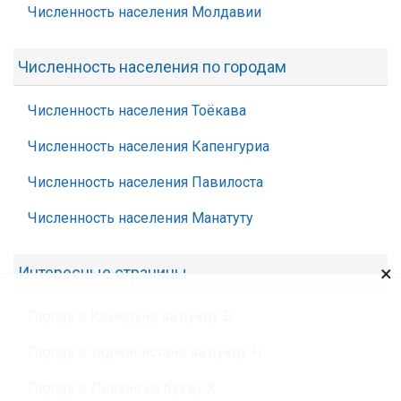
Численность населения Молдавии
Численность населения по городам
Численность населения Тоёкава
Численность населения Капенгуриа
Численность населения Павилоста
Численность населения Манатуту
×
Интересные страницы
Города в Камеруне на букву Б
Города в Таджикистане на букву Н
Города в Ливане на букву Х