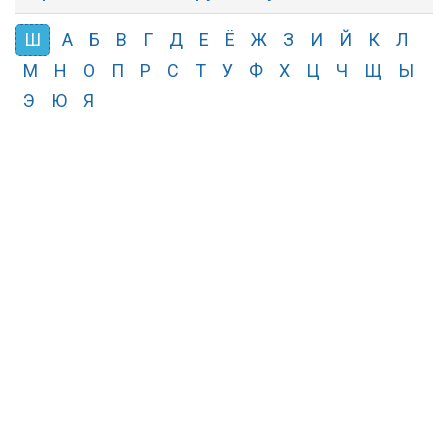
Ш
А
Б
В
Г
Д
Е
Ё
Ж
З
И
Й
К
Л
М
Н
О
П
Р
С
Т
У
Ф
Х
Ц
Ч
Щ
Ы
Э
Ю
Я