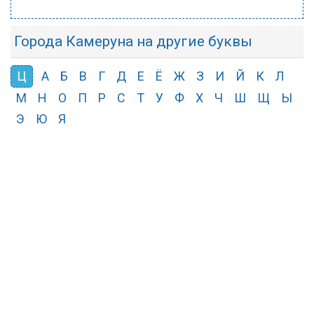
Города Камеруна на другие буквы
Ц
А
Б
В
Г
Д
Е
Ё
Ж
З
И
Й
К
Л
М
Н
О
П
Р
С
Т
У
Ф
Х
Ч
Ш
Щ
Ы
Э
Ю
Я