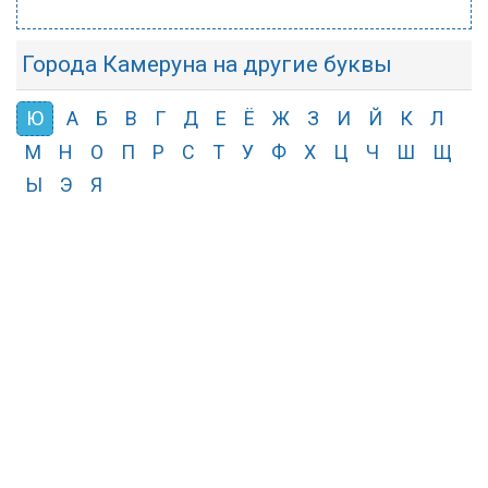
Города Камеруна на другие буквы
Ю
А
Б
В
Г
Д
Е
Ё
Ж
З
И
Й
К
Л
М
Н
О
П
Р
С
Т
У
Ф
Х
Ц
Ч
Ш
Щ
Ы
Э
Я