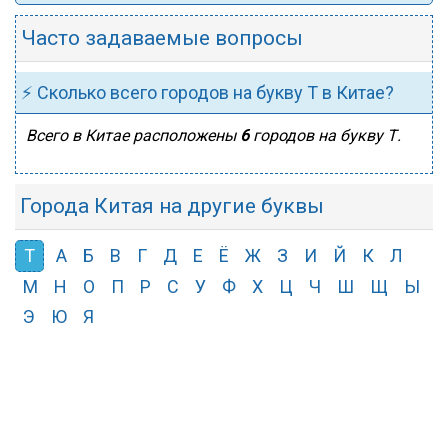
Часто задаваемые вопросы
⚡ Сколько всего городов на букву Т в Китае?
Всего в Китае расположены
6
городов на букву Т.
Города Китая на другие буквы
Т
А
Б
В
Г
Д
Е
Ё
Ж
З
И
Й
К
Л
М
Н
О
П
Р
С
У
Ф
Х
Ц
Ч
Ш
Щ
Ы
Э
Ю
Я