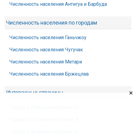
Численность населения Антигуа и Барбуда
Численность населения по городам
Численность населения Ганьчжоу
Численность населения Чугучак
Численность населения Метари
Численность населения Бржецлав
×
Интересные страницы
Города в Румынии на букву В
Города в Словении на букву К
Города в Армении на букву Ц