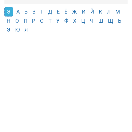
З
А
Б
В
Г
Д
Е
Ё
Ж
И
Й
К
Л
М
Н
О
П
Р
С
Т
У
Ф
Х
Ц
Ч
Ш
Щ
Ы
Э
Ю
Я