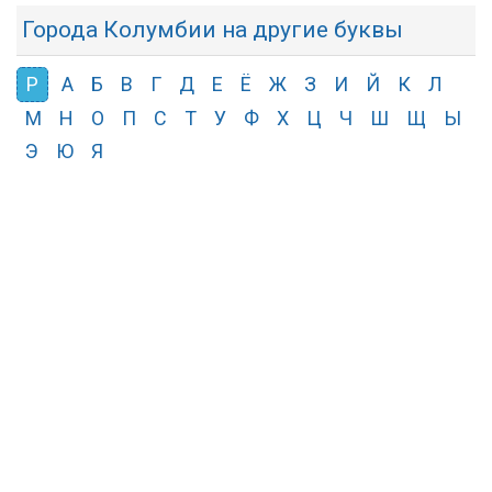
Города Колумбии на другие буквы
Р
А
Б
В
Г
Д
Е
Ё
Ж
З
И
Й
К
Л
М
Н
О
П
С
Т
У
Ф
Х
Ц
Ч
Ш
Щ
Ы
Э
Ю
Я