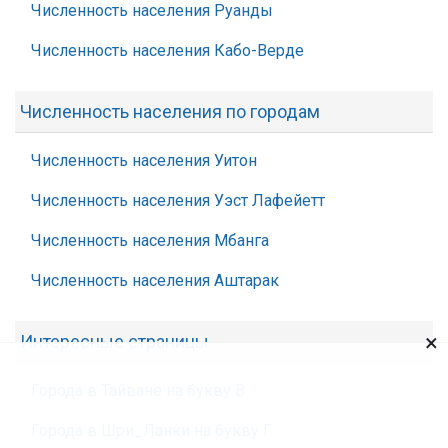
Численность населения Руанды
Численность населения Кабо-Верде
Численность населения по городам
Численность населения Уитон
Численность населения Уэст Лафейетт
Численность населения Мбанга
Численность населения Аштарак
×
Интересные страницы
Города в Тайване на букву В
Города в Шри_Ланки на букву Г