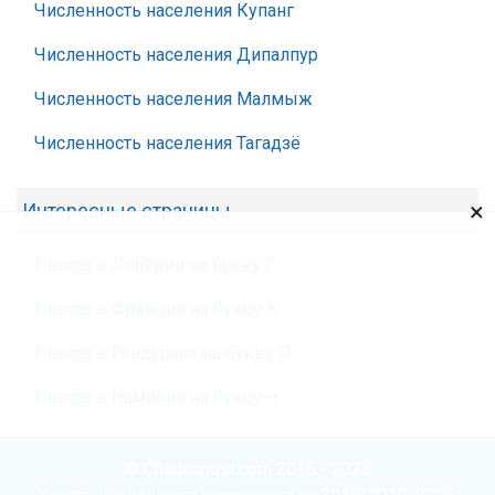
Численность населения Купанг
Численность населения Дипалпур
Численность населения Малмыж
Численность населения Тагадзё
×
Интересные страницы
Города в Либерии на букву Г
Города в Франции на букву К
Города в Гондурасе на букву П
Города в Намибии на букву Ч
© Chislennost.com 2016 - 2026