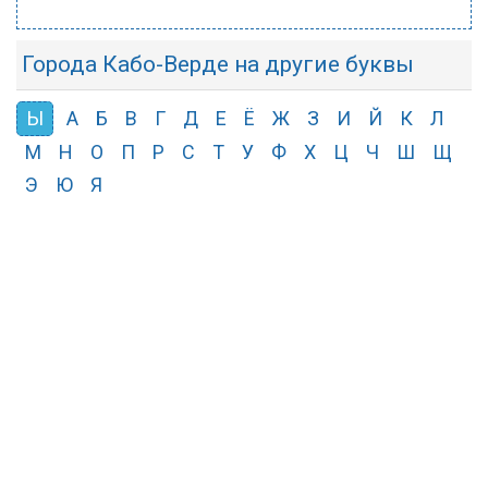
Города Кабо-Верде на другие буквы
Ы
А
Б
В
Г
Д
Е
Ё
Ж
З
И
Й
К
Л
М
Н
О
П
Р
С
Т
У
Ф
Х
Ц
Ч
Ш
Щ
Э
Ю
Я