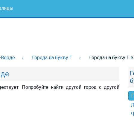
олицы
-Верде
Города на букву Г
Города на букву Г 
рде
Г
б
ествует. Попробуйте найти другой город с другой
Г