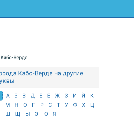
в Кабо-Верде
орода Кабо-Верде на другие
уквы
А
Б
В
Д
Е
Ё
Ж
З
И
Й
К
Л
М
Н
О
П
Р
С
Т
У
Ф
Х
Ц
Ч
Ш
Щ
Ы
Э
Ю
Я