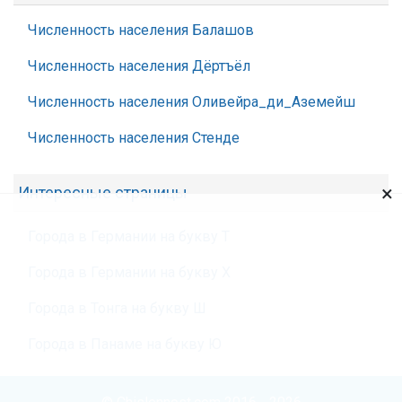
Численность населения Балашов
Численность населения Дёртъёл
Численность населения Оливейра_ди_Аземейш
Численность населения Стенде
×
Интересные страницы
Города в Германии на букву Т
Города в Германии на букву Х
Города в Тонга на букву Ш
Города в Панаме на букву Ю