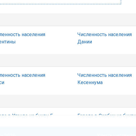
ленность населения
Численность населения
ентины
Дании
ленность населения
Численность населения
си
Кесеннума
ода в Уганде на букву Г
Города в Сербии на букв
 - 2026
Узнать численнос