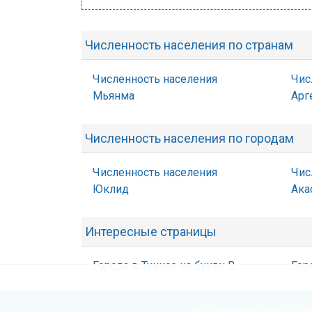
Численность населения по странам
Численность населения
Чис
Мьянма
Арг
Численность населения по городам
Численность населения
Чис
Юклид
Ака
Интересные страницы
Города в Тунисе на букву В
Гор
© Chislennost.com 2016