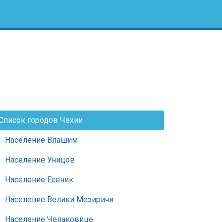
Список городов Чехии
Население Влашим
Население Уницов
Население Есеник
Население Велики Мезиричи
Население Челаковице