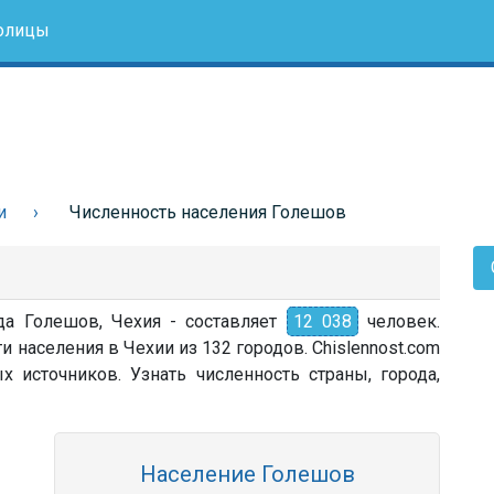
олицы
и
Численность населения Голешов
да Голешов, Чехия - составляет
12 038
человек.
 населения в Чехии из 132 городов. Chislennost.com
источников. Узнать численность страны, города,
Население Голешов