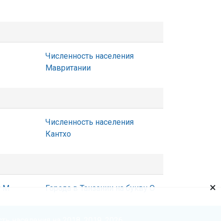
Численность населения
Мавритании
Численность населения
Кантхо
×
у М
Города в Танзании на букву О
ть населения на 2018, 2019, 2026.