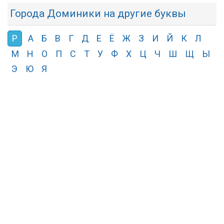
Города Доминики на другие буквы
Р
А
Б
В
Г
Д
Е
Ё
Ж
З
И
Й
К
Л
М
Н
О
П
С
Т
У
Ф
Х
Ц
Ч
Ш
Щ
Ы
Э
Ю
Я